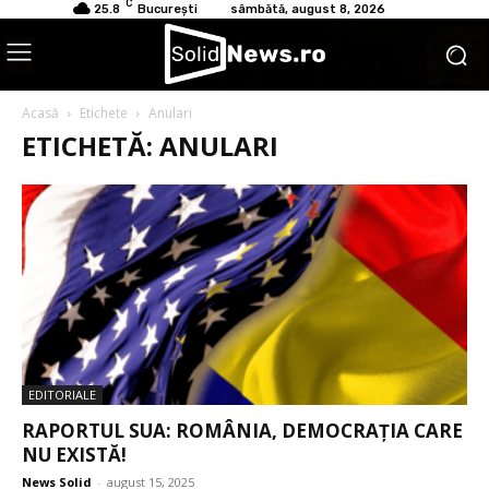
C
25.8
București
sâmbătă, august 8, 2026
Acasă
Etichete
Anulari
ETICHETĂ: ANULARI
EDITORIALE
RAPORTUL SUA: ROMÂNIA, DEMOCRAȚIA CARE
NU EXISTĂ!
News Solid
-
august 15, 2025