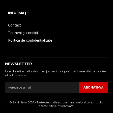
INFORMAȚII:
Contact
Termeni și condiții
Politica de confidențialitate
NEWSLETTER
Introduceţi emailul dvs. mai jos pentru a primi ultimele ştiri de pe site-
ul SolidNews.ro
ABONAŢI-VĂ
© Solid News 2026 - Toate drepturile asupra materialelor şi conţinutului
acestui site sunt rezervate.