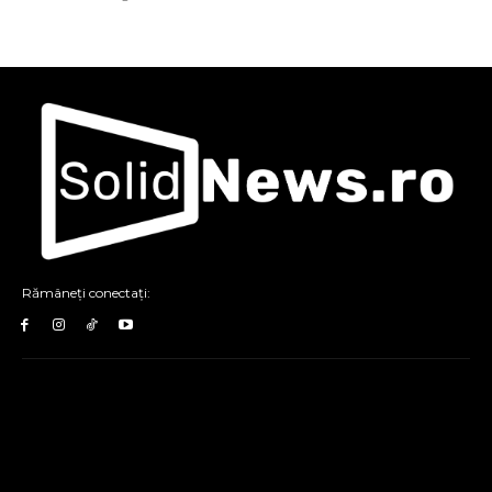
Rămâneți conectați: