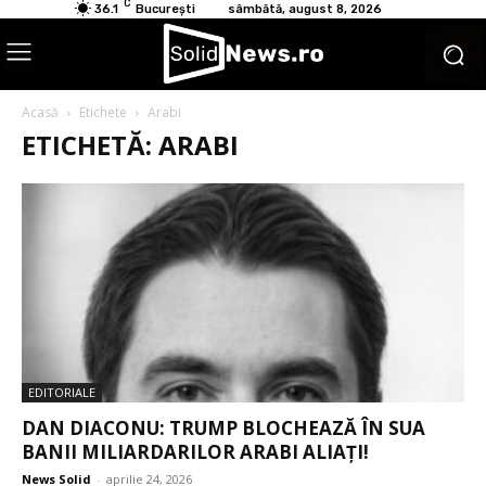
C
36.1
București
sâmbătă, august 8, 2026
Acasă
Etichete
Arabi
ETICHETĂ: ARABI
EDITORIALE
DAN DIACONU: TRUMP BLOCHEAZĂ ÎN SUA
BANII MILIARDARILOR ARABI ALIAȚI!
News Solid
-
aprilie 24, 2026