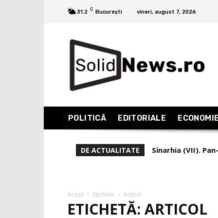
C
31.2
București
vineri, august 7, 2026
POLITICĂ
EDITORIALE
ECONOMI
Sinarhia (VII). Pa
DE ACTUALITATE
Acasă
Etichete
Articol
ETICHETĂ: ARTICOL