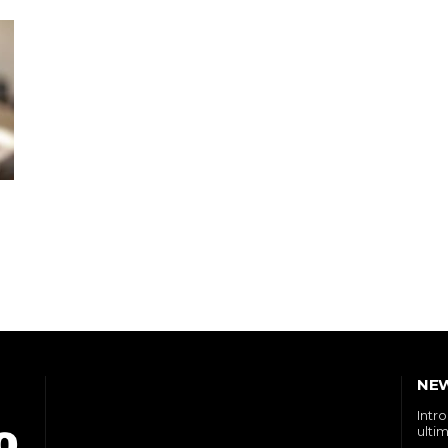
NE
Intr
ultim