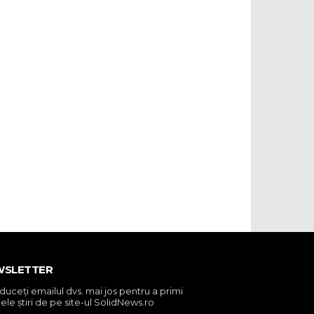
WSLETTER
oduceţi emailul dvs. mai jos pentru a primi
ele ştiri de pe site-ul SolidNews.ro