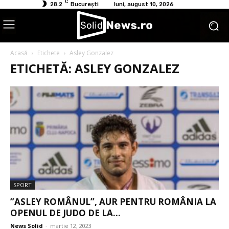
C
28.2
București
luni, august 10, 2026
Acasă
Etichete
Asley Gonzalez
ETICHETĂ: ASLEY GONZALEZ
SPORT
”ASLEY ROMÂNUL”, AUR PENTRU ROMÂNIA LA
OPENUL DE JUDO DE LA...
News Solid
-
martie 12, 2023