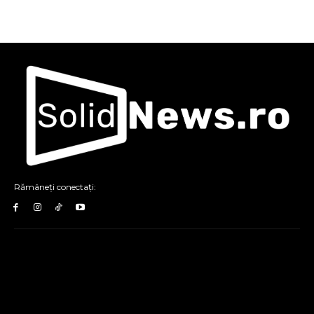
Rămâneți conectați: