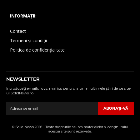
INFORMAȚII:
Contact
Termeni și condiții
Politica de confidențialitate
NEWSLETTER
Introduceţi emailul dvs. mai jos pentru a primi ultimele ştiri de pe site-
ul SolidNews.ro
ABONAŢI-VĂ
© Solid News 2026 - Toate drepturile asupra materialelor şi conţinutului
acestui site sunt rezervate.