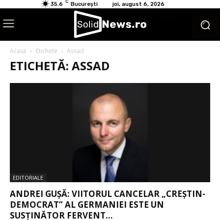
C
35.6
București
joi, august 6, 2026
Acasă
Etichete
Assad
ETICHETĂ: ASSAD
EDITORIALE
ANDREI GUȘĂ: VIITORUL CANCELAR „CREȘTIN-
DEMOCRAT” AL GERMANIEI ESTE UN
SUSȚINĂTOR FERVENT...