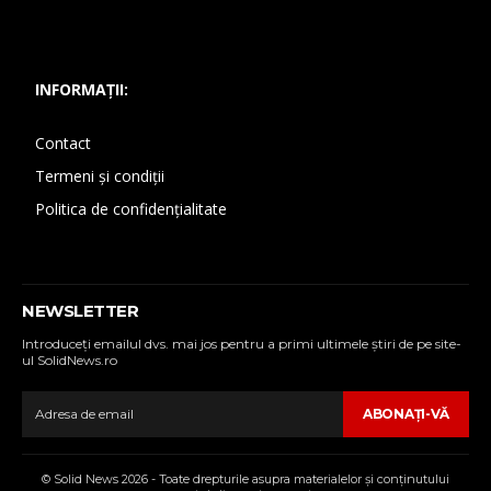
INFORMAȚII:
Contact
Termeni și condiții
Politica de confidențialitate
NEWSLETTER
Introduceţi emailul dvs. mai jos pentru a primi ultimele ştiri de pe site-
ul SolidNews.ro
ABONAŢI-VĂ
© Solid News 2026 - Toate drepturile asupra materialelor şi conţinutului