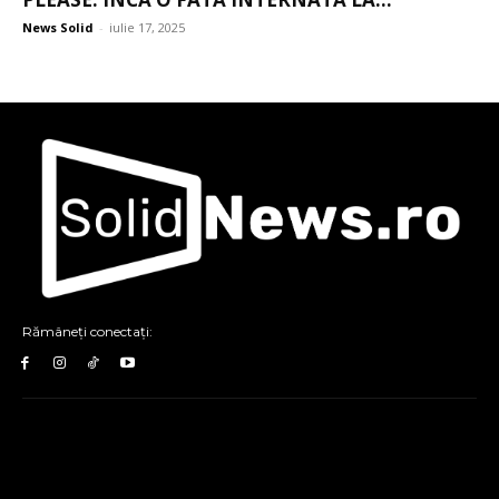
News Solid
-
iulie 17, 2025
Rămâneți conectați: