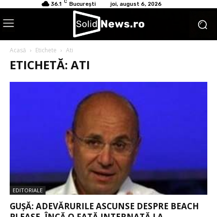
C
36.1
București
joi, august 6, 2026
Acasă
Etichete
Ati
ETICHETĂ: ATI
EDITORIALE
GUȘĂ: ADEVĂRURILE ASCUNSE DESPRE BEACH
PLEASE. ÎNCĂ O FATĂ INTERNATĂ LA...