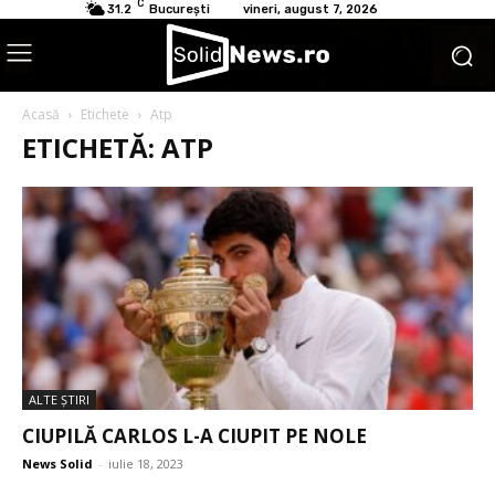
C
31.2
București
vineri, august 7, 2026
Acasă
Etichete
Atp
ETICHETĂ: ATP
ALTE ŞTIRI
CIUPILĂ CARLOS L-A CIUPIT PE NOLE
News Solid
-
iulie 18, 2023