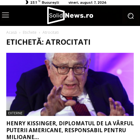
C
23.1
București
vineri, august 7, 2026
Acasă
Etichete
Atrocitati
ETICHETĂ: ATROCITATI
EXTERNE
HENRY KISSINGER, DIPLOMATUL DE LA VÂRFUL
PUTERII AMERICANE, RESPONSABIL PENTRU
MILIOANE...