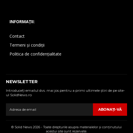
INFORMAȚII:
Contact
Termeni și condiții
Politica de confidențialitate
NEWSLETTER
Introduceţi emailul dvs. mai jos pentru a primi ultimele ştiri de pe site-
ul SolidNews.ro
ABONAŢI-VĂ
© Solid News 2026 - Toate drepturile asupra materialelor şi conţinutului
acestui site sunt rezervate.