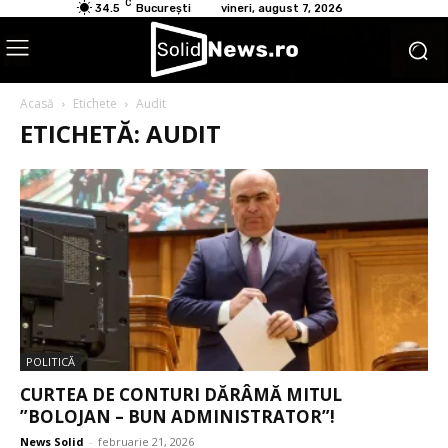
C
34.5
București
vineri, august 7, 2026
Acasă
Etichete
Audit
ETICHETĂ: AUDIT
POLITICĂ
CURTEA DE CONTURI DĂRÂMĂ MITUL
”BOLOJAN – BUN ADMINISTRATOR”!
News Solid
-
februarie 21, 2026