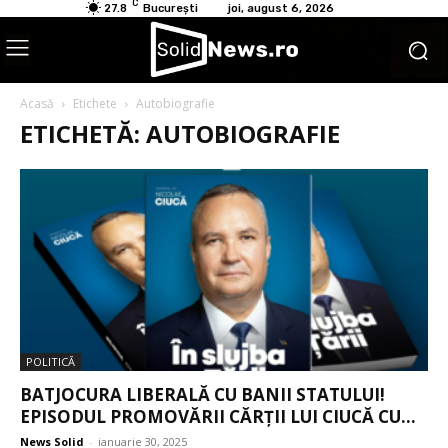
C
27.8
București
joi, august 6, 2026
Acasă
Etichete
Autobiografie
ETICHETĂ: AUTOBIOGRAFIE
POLITICĂ
BATJOCURA LIBERALĂ CU BANII STATULUI!
EPISODUL PROMOVĂRII CĂRȚII LUI CIUCĂ CU...
News Solid
-
ianuarie 30, 2025