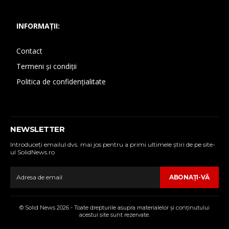
INFORMAȚII:
Contact
Termeni și condiții
Politica de confidențialitate
NEWSLETTER
Introduceţi emailul dvs. mai jos pentru a primi ultimele ştiri de pe site-
ul SolidNews.ro
ABONAŢI-VĂ
© Solid News 2026 - Toate drepturile asupra materialelor şi conţinutului
acestui site sunt rezervate.