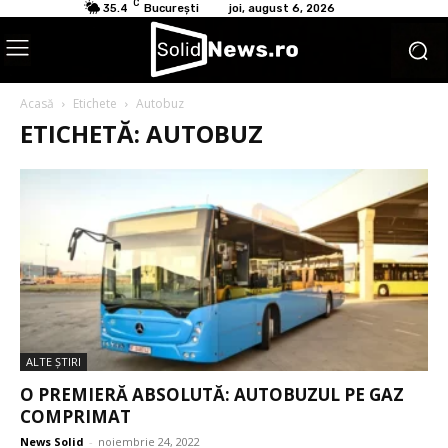
C
35.4
București
joi, august 6, 2026
Acasă
Etichete
Autobuz
ETICHETĂ: AUTOBUZ
ALTE ŞTIRI
O PREMIERĂ ABSOLUTĂ: AUTOBUZUL PE GAZ
COMPRIMAT
News Solid
-
noiembrie 24, 2022