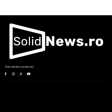
Rămâneți conectați: