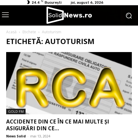
C
24.4
București
joi, august 6, 2026
Acasă
Etichete
Autoturism
ETICHETĂ: AUTOTURISM
GOLD FM
ACCIDENTE DIN CE ÎN CE MAI MULTE ȘI
ASIGURĂRI DIN CE...
News Solid
-
mai 13, 2024