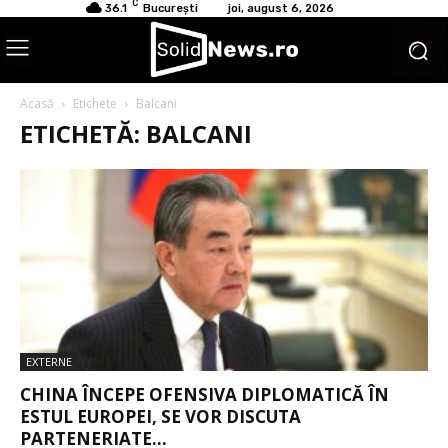
C
36.1
București
joi, august 6, 2026
Acasă
Etichete
Balcani
ETICHETĂ: BALCANI
EXTERNE
CHINA ÎNCEPE OFENSIVA DIPLOMATICĂ ÎN
ESTUL EUROPEI, SE VOR DISCUTA
PARTENERIATE...