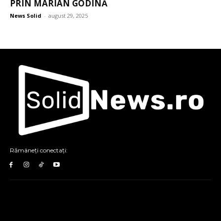
PRIN MARIAN GODINĂ
News Solid
-
august 29, 2025
Rămâneți conectați: