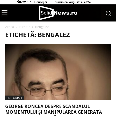
C
22.8
București
duminică, august 9, 2026
Acasă
Etichete
Bengalez
ETICHETĂ: BENGALEZ
EDITORIALE
GEORGE RONCEA DESPRE SCANDALUL
MOMENTULUI ȘI MANIPULAREA GENERATĂ