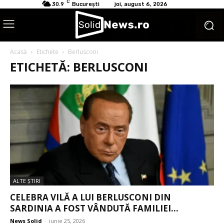
C
30.9
București
joi, august 6, 2026
Acasă
Etichete
Berlusconi
ETICHETĂ: BERLUSCONI
ALTE ŞTIRI
CELEBRA VILĂ A LUI BERLUSCONI DIN
SARDINIA A FOST VÂNDUTĂ FAMILIEI...
News Solid
-
iunie 25, 2026