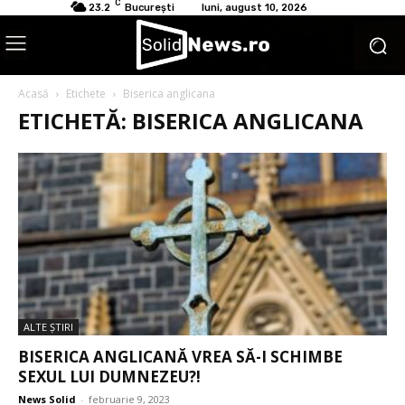
C
23.2
București
luni, august 10, 2026
Acasă
Etichete
Biserica anglicana
ETICHETĂ: BISERICA ANGLICANA
ALTE ŞTIRI
BISERICA ANGLICANĂ VREA SĂ-I SCHIMBE
SEXUL LUI DUMNEZEU?!
News Solid
-
februarie 9, 2023