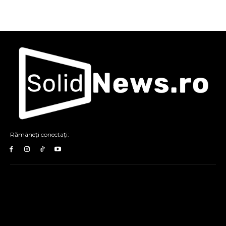
Rămâneți conectați: