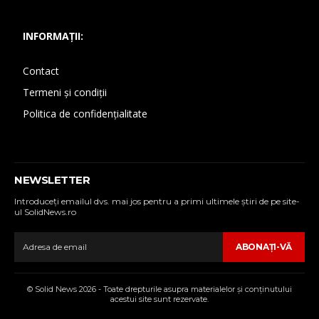
INFORMAȚII:
Contact
Termeni și condiții
Politica de confidențialitate
NEWSLETTER
Introduceţi emailul dvs. mai jos pentru a primi ultimele ştiri de pe site-
ul SolidNews.ro
ABONAŢI-VĂ
© Solid News 2026 - Toate drepturile asupra materialelor şi conţinutului
acestui site sunt rezervate.