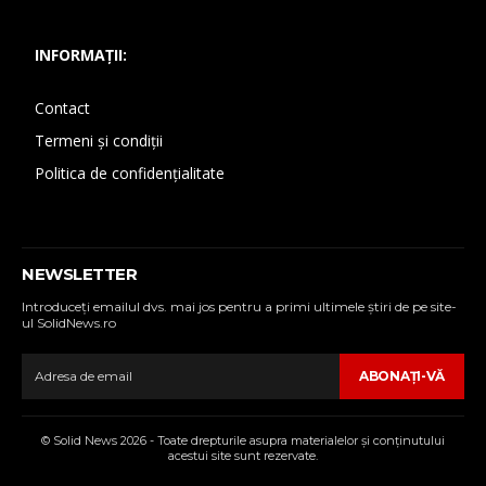
INFORMAȚII:
Contact
Termeni și condiții
Politica de confidențialitate
NEWSLETTER
Introduceţi emailul dvs. mai jos pentru a primi ultimele ştiri de pe site-
ul SolidNews.ro
ABONAŢI-VĂ
© Solid News 2026 - Toate drepturile asupra materialelor şi conţinutului
acestui site sunt rezervate.