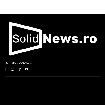
Rămâneți conectați: