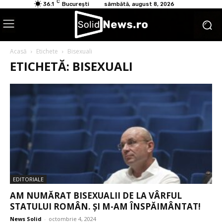
C
36.1
București
sâmbătă, august 8, 2026
Acasă
Etichete
Bisexuali
ETICHETĂ: BISEXUALI
EDITORIALE
AM NUMĂRAT BISEXUALII DE LA VÂRFUL
STATULUI ROMÂN. ȘI M-AM ÎNSPĂIMÂNTAT!
News Solid
-
octombrie 4, 2024