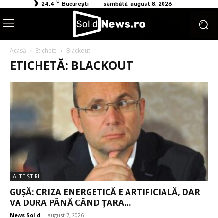
C
24.4
București
sâmbătă, august 8, 2026
Acasă
Etichete
Blackout
ETICHETĂ: BLACKOUT
ALTE ŞTIRI
GUȘĂ: CRIZA ENERGETICĂ E ARTIFICIALĂ, DAR
VA DURA PÂNĂ CÂND ȚARA...
News Solid
-
august 7, 2026