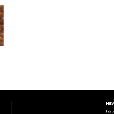
I
NE
Intr