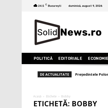
C
24.5
București
duminică, august 9, 2026
POLITICĂ
EDITORIALE
ECONOMI
Președintele Polo
DE ACTUALITATE
a primi ajutor de 
Acasă
Etichete
Bobby
ETICHETĂ: BOBBY