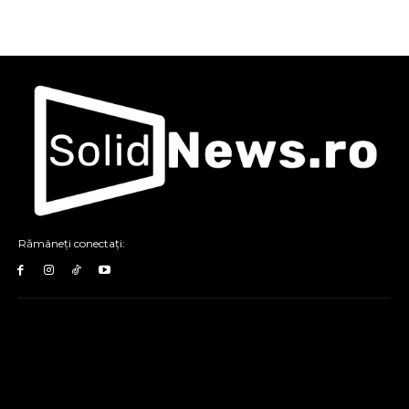
Rămâneți conectați: