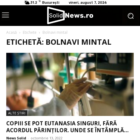
C
31.2
București
vineri, august 7, 2026
Acasă
Etichete
Bolnavi mintal
ETICHETĂ: BOLNAVI MINTAL
ALTE ŞTIRI
COPIII SE POT EUTANASIA SINGURI, FĂRĂ
ACORDUL PĂRINȚILOR. UNDE SE ÎNTÂMPLĂ...
News Solid
-
octombrie 13, 2022