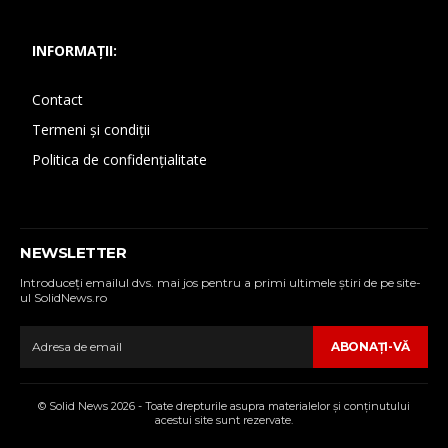
INFORMAȚII:
Contact
Termeni și condiții
Politica de confidențialitate
NEWSLETTER
Introduceţi emailul dvs. mai jos pentru a primi ultimele ştiri de pe site-
ul SolidNews.ro
ABONAŢI-VĂ
© Solid News 2026 - Toate drepturile asupra materialelor şi conţinutului
acestui site sunt rezervate.