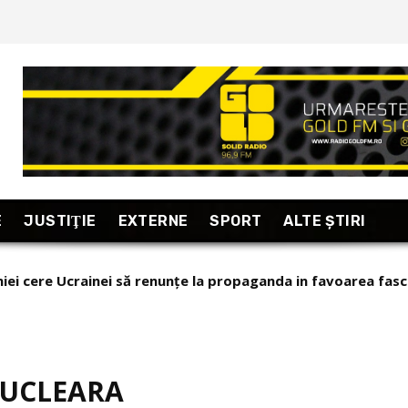
E
JUSTIŢIE
EXTERNE
SPORT
ALTE ŞTIRI
niei cere Ucrainei să renunțe la propaganda in favoarea fas
la Varșovia
NUCLEARA