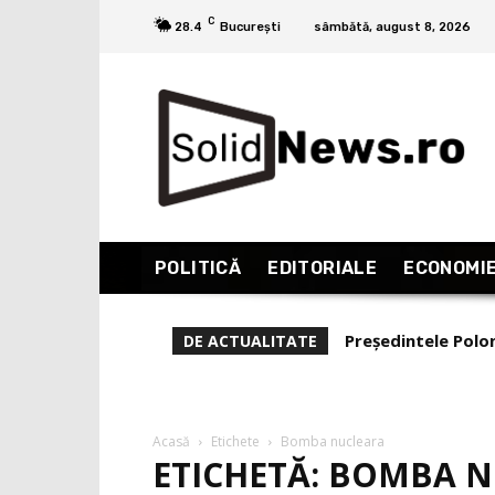
C
28.4
București
sâmbătă, august 8, 2026
POLITICĂ
EDITORIALE
ECONOMI
Președintele Polo
DE ACTUALITATE
a primi ajutor de 
Acasă
Etichete
Bomba nucleara
ETICHETĂ: BOMBA 