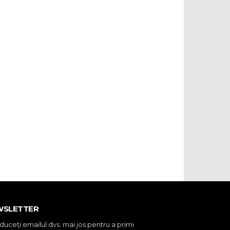
WSLETTER
oduceţi emailul dvs. mai jos pentru a primi