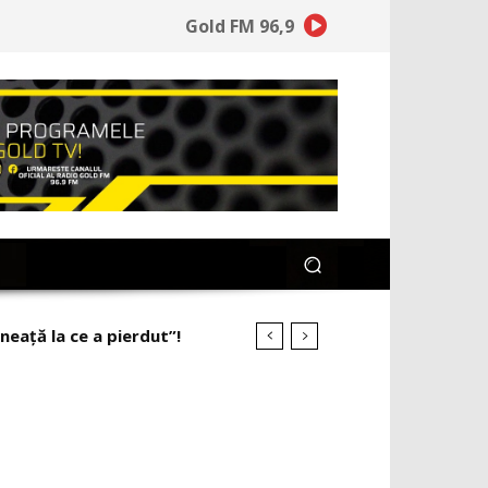
Gold FM 96,9
ineață la ce a pierdut”!