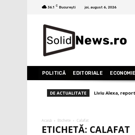
C
36.1
București
joi, august 6, 2026
POLITICĂ
EDITORIALE
ECONOMI
Liviu Alexa, repor
DE ACTUALITATE
(Partea 1)
Acasă
Etichete
Calafat
ETICHETĂ: CALAFAT