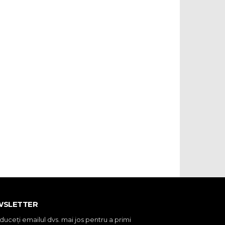
WSLETTER
oduceţi emailul dvs. mai jos pentru a primi