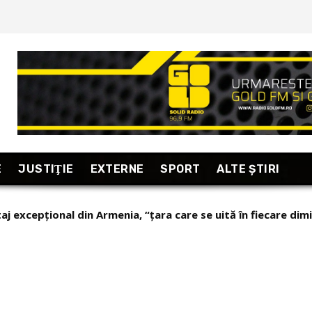
E
JUSTIŢIE
EXTERNE
SPORT
ALTE ŞTIRI
taj excepțional din Armenia, “țara care se uită în fiecare dim