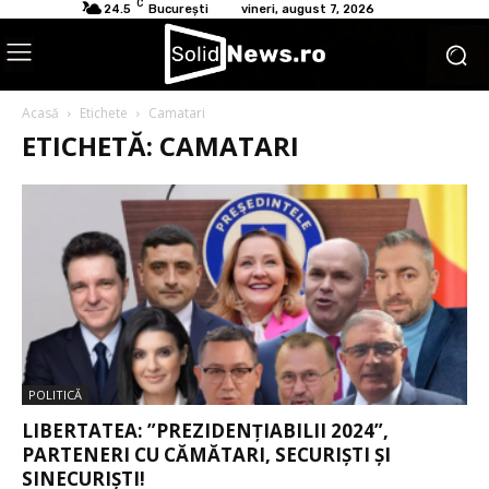
C
24.5
București
vineri, august 7, 2026
Acasă
Etichete
Camatari
ETICHETĂ: CAMATARI
POLITICĂ
LIBERTATEA: ”PREZIDENȚIABILII 2024”,
PARTENERI CU CĂMĂTARI, SECURIȘTI ȘI
SINECURIȘTI!