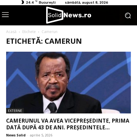
C
24.4
București
sâmbătă, august 8, 2026
Acasă
Etichete
Camerun
ETICHETĂ: CAMERUN
EXTERNE
CAMERUNUL VA AVEA VICEPREȘEDINTE, PRIMA
DATĂ DUPĂ 43 DE ANI. PREȘEDINTELE...
News Solid
-
aprilie 5, 2026