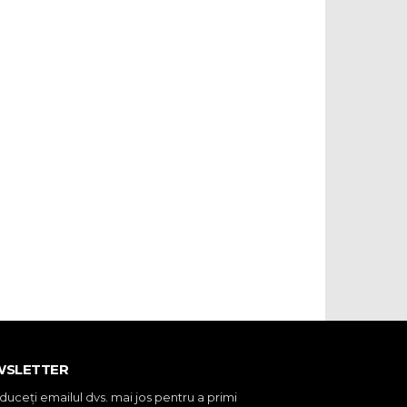
WSLETTER
oduceţi emailul dvs. mai jos pentru a primi