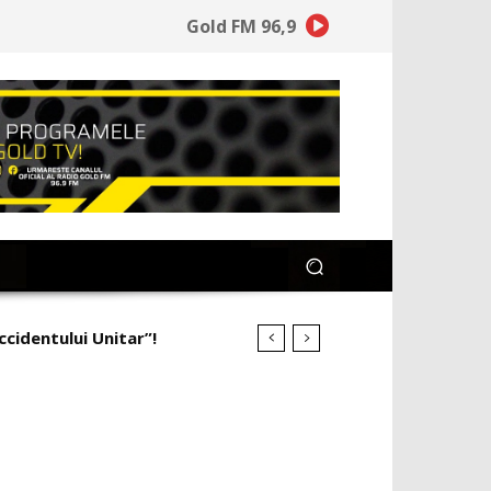
Gold FM 96,9
cidentului Unitar”!
mineață la ce a pierdut”!