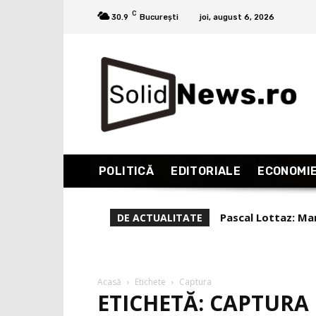
C
30.9
București
joi, august 6, 2026
POLITICĂ
EDITORIALE
ECONOMI
Pascal Lottaz: Marea
Liviu Alexa, repo
DE ACTUALITATE
(Partea 1)
Acasă
Etichete
Captura
ETICHETĂ: CAPTURA