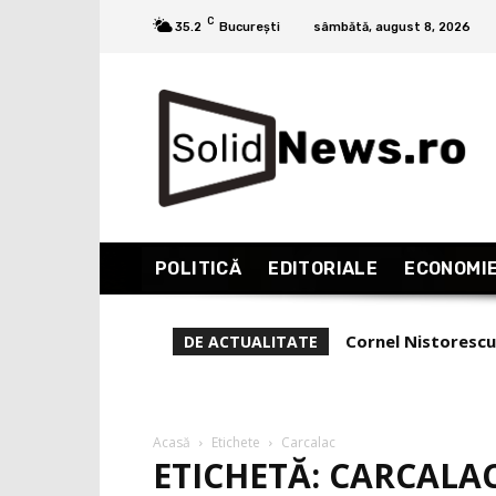
C
35.2
București
sâmbătă, august 8, 2026
POLITICĂ
EDITORIALE
ECONOMI
Cornel Nistorescu
DE ACTUALITATE
Acasă
Etichete
Carcalac
ETICHETĂ: CARCALA