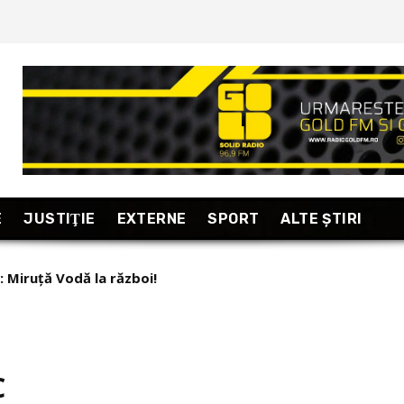
E
JUSTIŢIE
EXTERNE
SPORT
ALTE ŞTIRI
: Miruță Vodă la război!
C