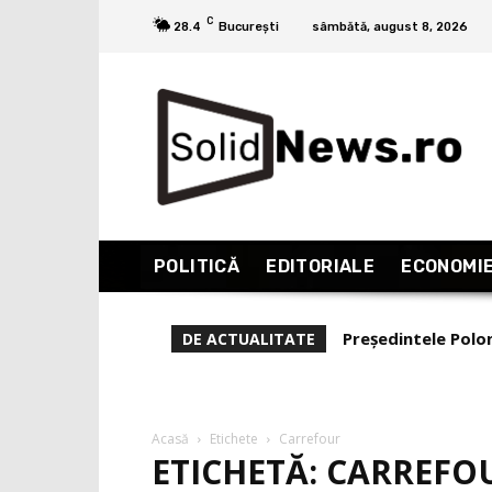
C
28.4
București
sâmbătă, august 8, 2026
POLITICĂ
EDITORIALE
ECONOMI
Președintele Polo
Dana Budeanu, v
DE ACTUALITATE
a primi ajutor de 
experiență și re
Acasă
Etichete
Carrefour
ETICHETĂ: CARREFO