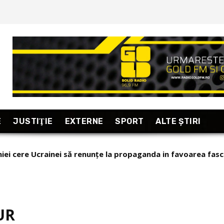
E
JUSTIŢIE
EXTERNE
SPORT
ALTE ŞTIRI
niei cere Ucrainei să renunțe la propaganda in favoarea fas
erdict in cazul lui Călin Georgescu: “Puterea internetului pr
la Varșovia
alizări relevante!” (stiripesurse)
UR