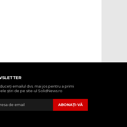
WSLETTER
oduceţi emailul dvs. mai jos pentru a primi
ele ştiri de pe site-ul SolidNews.ro
ABONAŢI-VĂ