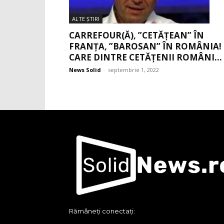
ALTE ŞTIRI
CARREFOUR(Ă), ”CETĂȚEAN” ÎN
FRANȚA, ”BAROSAN” ÎN ROMÂNIA!
CARE DINTRE CETĂȚENII ROMÂNI...
News Solid
-
septembrie 1, 2022
Rămâneți conectați: