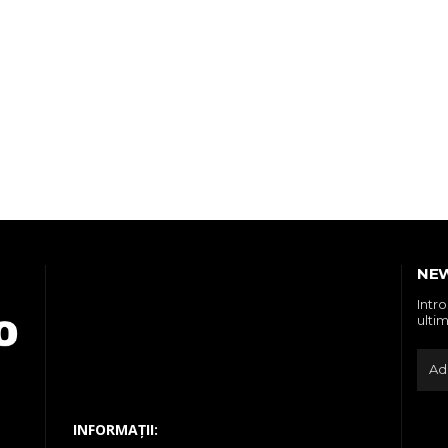
NE
Intr
ultim
INFORMAȚII: