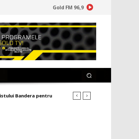
Gold FM 96,9
cistului Bandera pentru
opulsează lideri fără