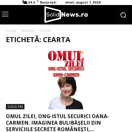
C
24.5
București
vineri, august 7, 2026
Acasă
Etichete
Cearta
ETICHETĂ: CEARTA
GOLD FM
OMUL ZILEI, ONG-ISTUL SECURICI OANA-
CARMEN. IMAGINEA BULIBĂȘELII DIN
SERVICIILE SECRETE ROMÂNEȘTI,...