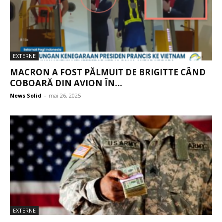
EXTERNE
MACRON A FOST PĂLMUIT DE BRIGITTE CÂND
COBOARĂ DIN AVION ÎN...
News Solid
-
mai 26, 2025
EXTERNE