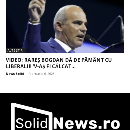
ALTE ŞTIRI
VIDEO: RAREȘ BOGDAN DĂ DE PĂMÂNT CU
LIBERALII! ‘V-AȘ FI CĂLCAT...
News Solid
-
februarie 6, 2023