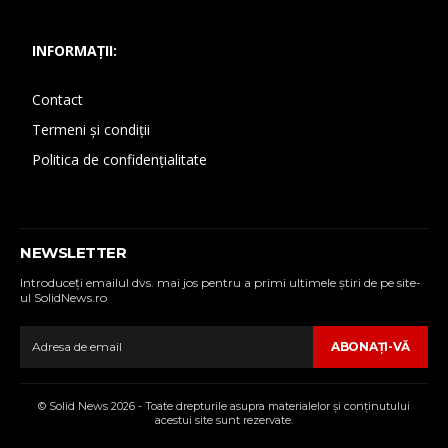
INFORMAȚII:
Contact
Termeni și condiții
Politica de confidențialitate
NEWSLETTER
Introduceţi emailul dvs. mai jos pentru a primi ultimele ştiri de pe site-
ul SolidNews.ro
ABONAŢI-VĂ
© Solid News 2026 - Toate drepturile asupra materialelor şi conţinutului
acestui site sunt rezervate.