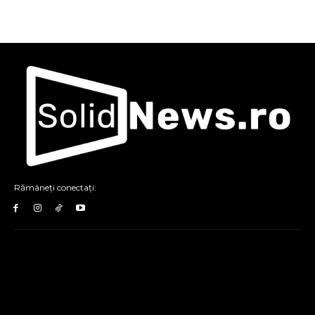
Rămâneți conectați: