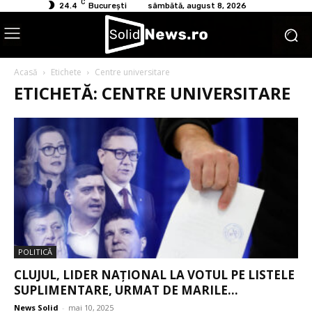
C
24.4
București
sâmbătă, august 8, 2026
Acasă
Etichete
Centre universitare
ETICHETĂ: CENTRE UNIVERSITARE
POLITICĂ
CLUJUL, LIDER NAȚIONAL LA VOTUL PE LISTELE
SUPLIMENTARE, URMAT DE MARILE...
News Solid
-
mai 10, 2025