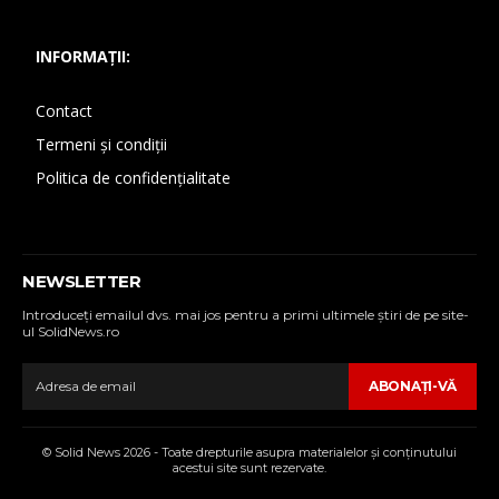
INFORMAȚII:
Contact
Termeni și condiții
Politica de confidențialitate
NEWSLETTER
Introduceţi emailul dvs. mai jos pentru a primi ultimele ştiri de pe site-
ul SolidNews.ro
ABONAŢI-VĂ
© Solid News 2026 - Toate drepturile asupra materialelor şi conţinutului
acestui site sunt rezervate.