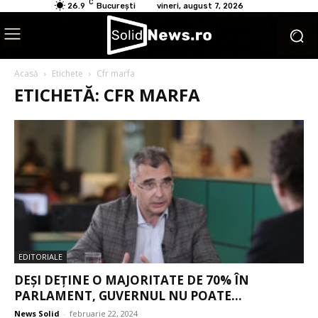
C
26.9
București
vineri, august 7, 2026
Acasă
Etichete
Cfr marfa
ETICHETĂ: CFR MARFA
EDITORIALE
DEȘI DEȚINE O MAJORITATE DE 70% ÎN
PARLAMENT, GUVERNUL NU POATE...
News Solid
-
februarie 22, 2024