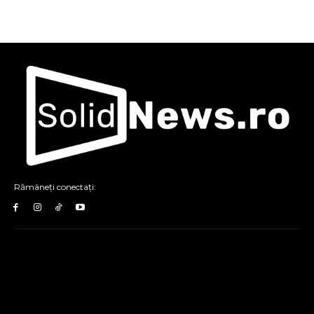
Rămâneți conectați: