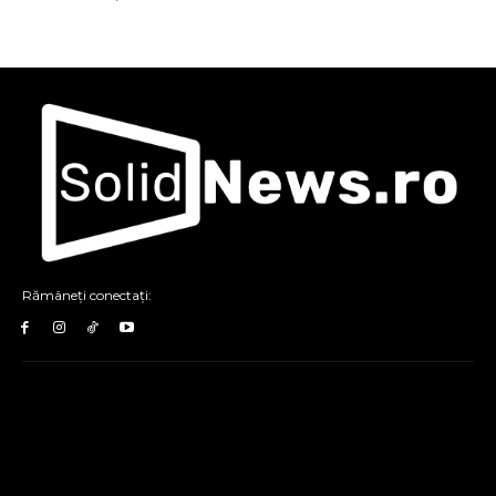
Rămâneți conectați: