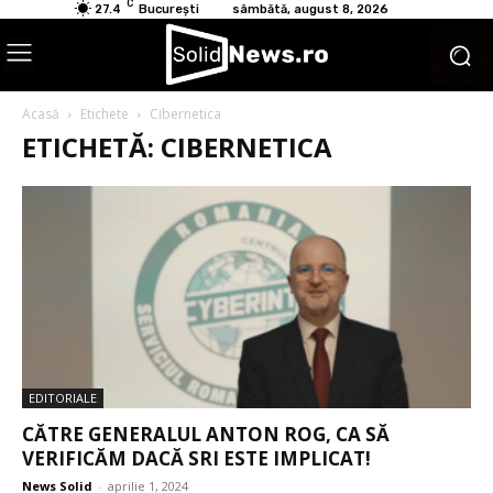
C
27.4
București
sâmbătă, august 8, 2026
Acasă
Etichete
Cibernetica
ETICHETĂ: CIBERNETICA
EDITORIALE
CĂTRE GENERALUL ANTON ROG, CA SĂ
VERIFICĂM DACĂ SRI ESTE IMPLICAT!
News Solid
-
aprilie 1, 2024