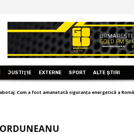
E
JUSTIŢIE
EXTERNE
SPORT
ALTE ŞTIRI
sabotaj: Cum a fost amanetată siguranța energetică a Româ
 CORDUNEANU