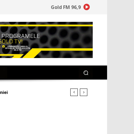
Gold FM 96,9
niei