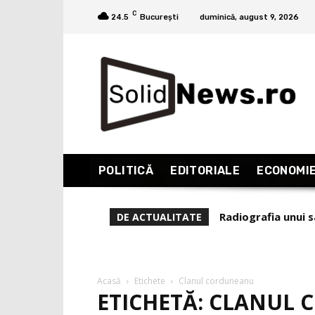
C
24.5
București
duminică, august 9, 2026
POLITICĂ
EDITORIALE
ECONOMI
Radiografia unui 
DE ACTUALITATE
Acasă
Etichete
Clanul corduneanu
ETICHETĂ: CLANUL