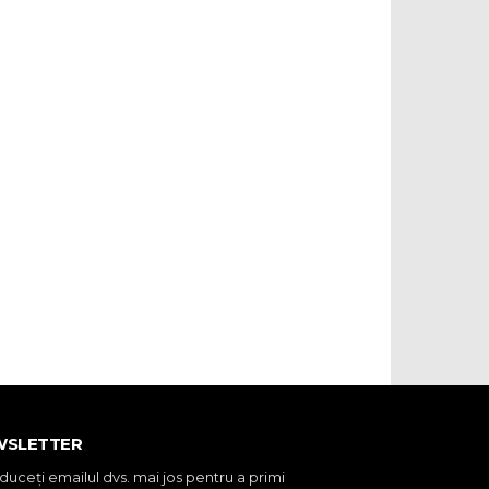
WSLETTER
oduceţi emailul dvs. mai jos pentru a primi