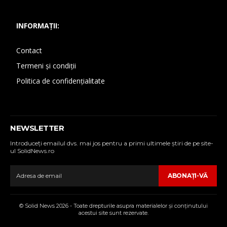
INFORMAȚII:
Contact
Termeni și condiții
Politica de confidențialitate
NEWSLETTER
Introduceţi emailul dvs. mai jos pentru a primi ultimele ştiri de pe site-
ul SolidNews.ro
ABONAŢI-VĂ
© Solid News 2026 - Toate drepturile asupra materialelor şi conţinutului
acestui site sunt rezervate.