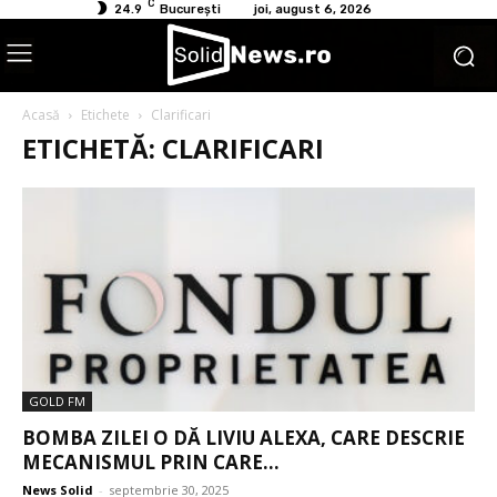
C
24.9
București
joi, august 6, 2026
Acasă
Etichete
Clarificari
ETICHETĂ: CLARIFICARI
GOLD FM
BOMBA ZILEI O DĂ LIVIU ALEXA, CARE DESCRIE
MECANISMUL PRIN CARE...
News Solid
-
septembrie 30, 2025