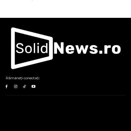
Rămâneți conectați: