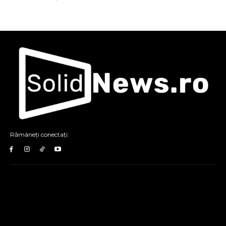
Rămâneți conectați: