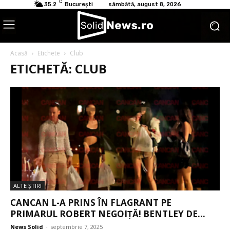
C
35.2
București
sâmbătă, august 8, 2026
Acasă
Etichete
Club
ETICHETĂ: CLUB
ALTE ŞTIRI
CANCAN L-A PRINS ÎN FLAGRANT PE
PRIMARUL ROBERT NEGOIȚĂ! BENTLEY DE...
News Solid
-
septembrie 7, 2025