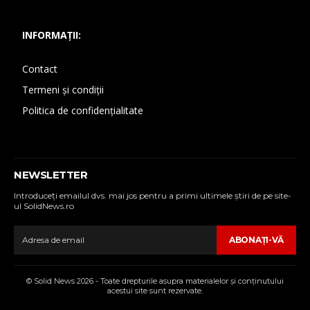
INFORMAȚII:
Contact
Termeni și condiții
Politica de confidențialitate
NEWSLETTER
Introduceţi emailul dvs. mai jos pentru a primi ultimele ştiri de pe site-
ul SolidNews.ro
ABONAŢI-VĂ
© Solid News 2026 - Toate drepturile asupra materialelor şi conţinutului
acestui site sunt rezervate.