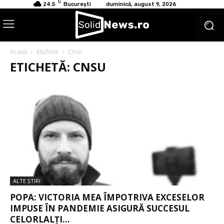
C
24.5
București
duminică, august 9, 2026
Acasă
Etichete
Cnsu
ETICHETĂ: CNSU
ALTE ŞTIRI
POPA: VICTORIA MEA ÎMPOTRIVA EXCESELOR
IMPUSE ÎN PANDEMIE ASIGURĂ SUCCESUL
CELORLALȚI...