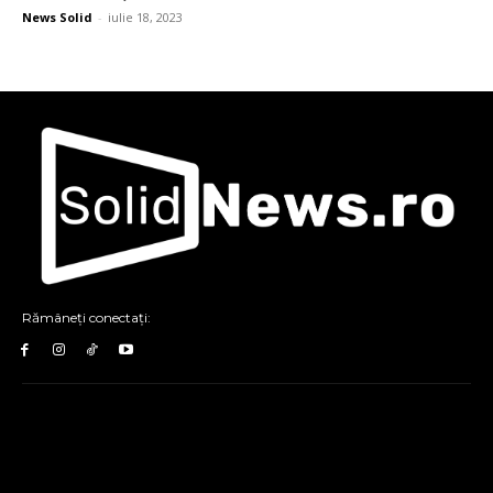
News Solid
-
iulie 18, 2023
Rămâneți conectați: