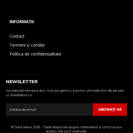
INFORMAȚII:
Contact
Termeni și condiții
Politica de confidențialitate
NEWSLETTER
Introduceţi emailul dvs. mai jos pentru a primi ultimele ştiri de pe site-
ul SolidNews.ro
ABONAŢI-VĂ
© Solid News 2026 - Toate drepturile asupra materialelor şi conţinutului
acestui site sunt rezervate.