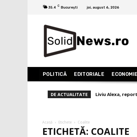
C
35.4
București
joi, august 6, 2026
POLITICĂ
EDITORIALE
ECONOMI
Liviu Alexa, repor
DE ACTUALITATE
(Partea 1)
Acasă
Etichete
Coalite
ETICHETĂ: COALITE