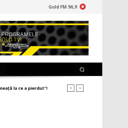
Gold FM 96,9
ineață la ce a pierdut”!