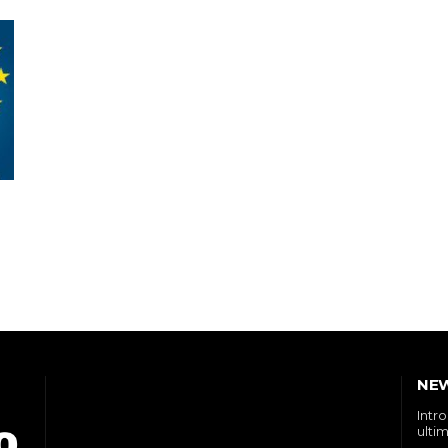
NE
Intr
ultim