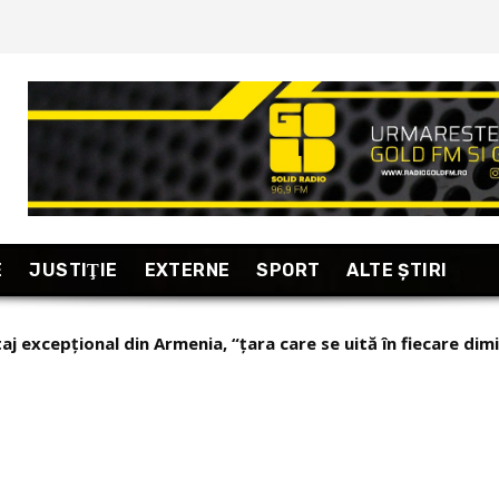
E
JUSTIŢIE
EXTERNE
SPORT
ALTE ŞTIRI
taj excepțional din Armenia, “țara care se uită în fiecare dim