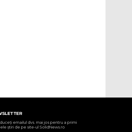
WSLETTER
oduceţi emailul dvs. mai jos pentru a primi
ele ştiri de pe site-ul SolidNews.ro