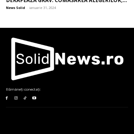
DERAPEAZĂ GRAV. COMASAREA ALEGERILOR,...
News Solid
-
ianuarie 31, 2024
Rămâneți conectați: