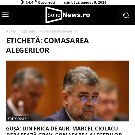
C
24.4
București
sâmbătă, august 8, 2026
Acasă
Etichete
Comasarea alegerilor
ETICHETĂ: COMASAREA
ALEGERILOR
EDITORIALE
GUȘĂ: DIN FRICA DE AUR, MARCEL CIOLACU