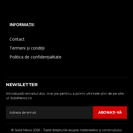
INFORMAȚII:
Contact
Termeni și condiții
Politica de confidențialitate
NEWSLETTER
Introduceţi emailul dvs. mai jos pentru a primi ultimele ştiri de pe site-
ul SolidNews.ro
ABONAŢI-VĂ
© Solid News 2026 - Toate drepturile asupra materialelor şi conţinutului