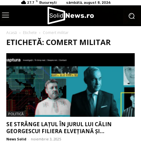
C
27.7
București
sâmbătă, august 8, 2026
Acasă
Etichete
Comert militar
ETICHETĂ: COMERT MILITAR
POLITICĂ
SE STRÂNGE LAȚUL ÎN JURUL LUI CĂLIN
GEORGESCU! FILIERA ELVEȚIANĂ ȘI...
News Solid
-
noiembrie 3, 2025