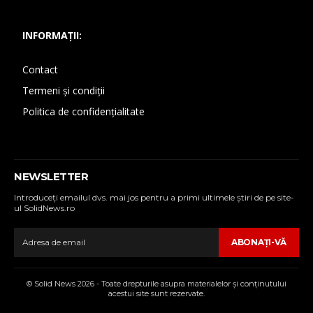
INFORMAȚII:
Contact
Termeni și condiții
Politica de confidențialitate
NEWSLETTER
Introduceţi emailul dvs. mai jos pentru a primi ultimele ştiri de pe site-
ul SolidNews.ro
ABONAŢI-VĂ
© Solid News 2026 - Toate drepturile asupra materialelor şi conţinutului
acestui site sunt rezervate.