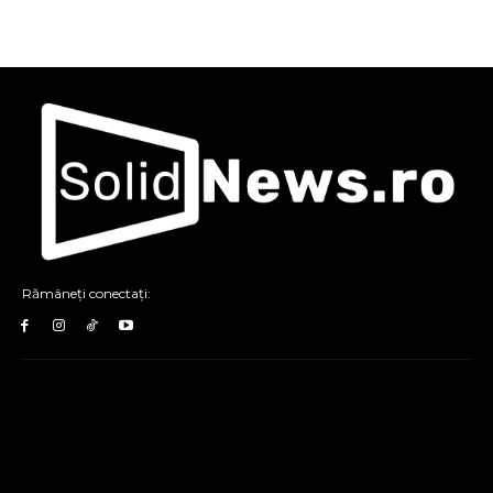
Rămâneți conectați: