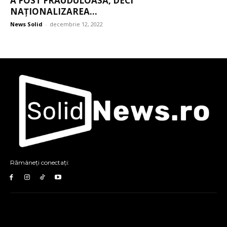
A FOST FRAUDULOASĂ, DECI
NAȚIONALIZAREA...
News Solid
-
decembrie 12, 2022
Rămâneți conectați: