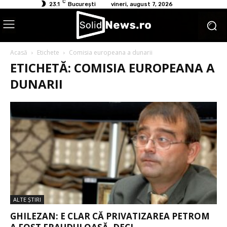
C
23.1
București
vineri, august 7, 2026
Acasă
Etichete
Comisia europeana a dunarii
ETICHETĂ: COMISIA EUROPEANA A
DUNARII
ALTE ŞTIRI
GHILEZAN: E CLAR CĂ PRIVATIZAREA PETROM