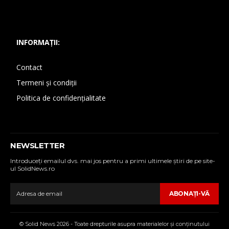
INFORMAȚII:
Contact
Termeni și condiții
Politica de confidențialitate
NEWSLETTER
Introduceţi emailul dvs. mai jos pentru a primi ultimele ştiri de pe site-
ul SolidNews.ro
ABONAŢI-VĂ
© Solid News 2026 - Toate drepturile asupra materialelor şi conţinutului