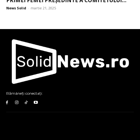
PRIMEI FEMEI PREȘEDINTE A COMITETULUI...
News Solid
-
martie 21, 2025
Rămâneți conectați: