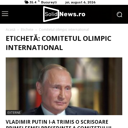
C
35.4
București
joi, august 6, 2026
Acasă
Etichete
Comitetul olimpic international
ETICHETĂ: COMITETUL OLIMPIC
INTERNATIONAL
EXTERNE
VLADIMIR PUTIN I-A TRIMIS O SCRISOARE