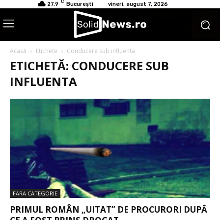
C
27.9
București
vineri, august 7, 2026
Acasă
Etichete
Conducere sub influenta
ETICHETĂ: CONDUCERE SUB
INFLUENTA
FARA CATEGORIE
PRIMUL ROMÂN „UITAT” DE PROCURORI DUPĂ