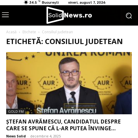
C
34.5
București
vineri, august 7, 2026
Acasă
Etichete
Consiliul judetean
ETICHETĂ: CONSILIUL JUDETEAN
GOLD FM
ȘTEFAN AVRĂMESCU, CANDIDATUL DESPRE
CARE SE SPUNE CĂ L-AR PUTEA ÎNVINGE...
News Solid
-
decembrie 4, 2025