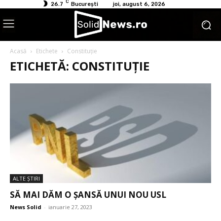
C
26.7
București
joi, august 6, 2026
Acasă
Etichete
Constituție
ETICHETĂ: CONSTITUȚIE
ALTE ŞTIRI
SĂ MAI DĂM O ȘANSĂ UNUI NOU USL
News Solid
-
ianuarie 27, 2023