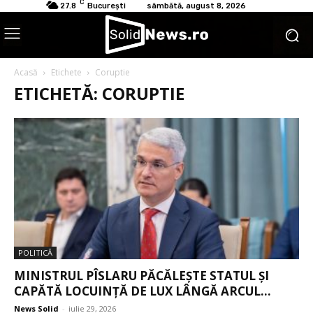
C
27.8
București
sâmbătă, august 8, 2026
Acasă
Etichete
Coruptie
ETICHETĂ: CORUPTIE
POLITICĂ
MINISTRUL PÎSLARU PĂCĂLEȘTE STATUL ȘI
CAPĂTĂ LOCUINȚĂ DE LUX LÂNGĂ ARCUL...
News Solid
-
iulie 29, 2026