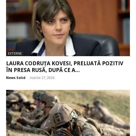
EXTERNE
LAURA CODRUȚA KOVESI, PRELUATĂ POZITIV
ÎN PRESA RUSĂ, DUPĂ CE A...
News Solid
-
martie 27, 2026