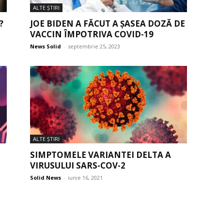
ALTE ŞTIRI
?
JOE BIDEN A FĂCUT A ȘASEA DOZĂ DE
VACCIN ÎMPOTRIVA COVID-19
News Solid
-
septembrie 25, 2023
ALTE ŞTIRI
SIMPTOMELE VARIANTEI DELTA A
VIRUSULUI SARS-COV-2
Solid News
-
iunie 16, 2021