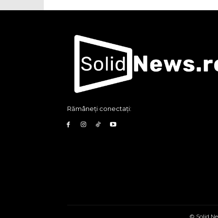
Rămâneți conectați:
© Solid Ne