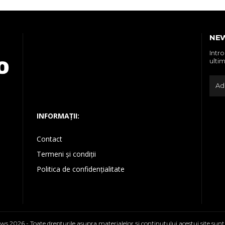
NE
Intr
ultim
INFORMAȚII:
Contact
Termeni și condiții
Politica de confidențialitate
ws 2026 - Toate drepturile asupra materialelor şi conţinutului acestui site sunt