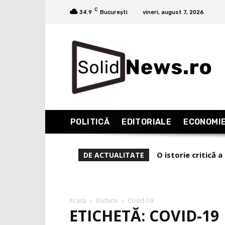
C
34.9
București
vineri, august 7, 2026
POLITICĂ
EDITORIALE
ECONOMI
O istorie critică 
De ce l-a demis
DE ACTUALITATE
Acasă
Etichete
Covid-19
ETICHETĂ: COVID-19