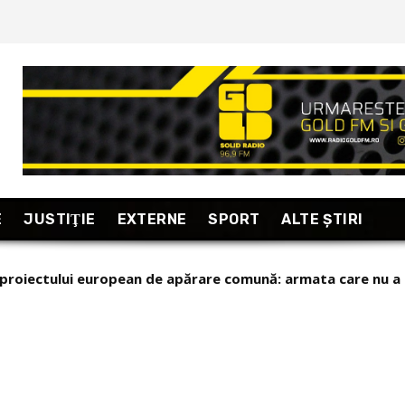
E
JUSTIŢIE
EXTERNE
SPORT
ALTE ŞTIRI
a proiectului european de apărare comună: armata care nu a
 Zelenski pe popularul Ministru al Apărării