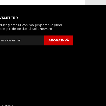
WSLETTER
oduceţi emailul dvs. mai jos pentru a primi
ele ştiri de pe site-ul SolidNews.ro
ABONAŢI-VĂ
 rezervate.