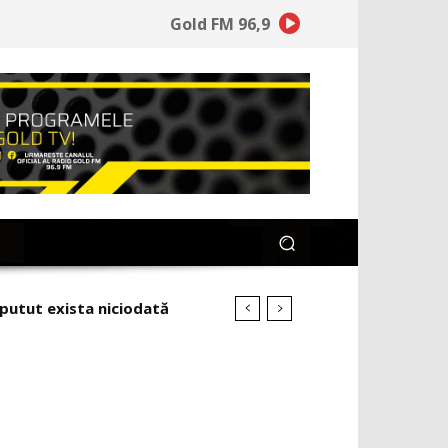
Gold FM 96,9
 putut exista niciodată