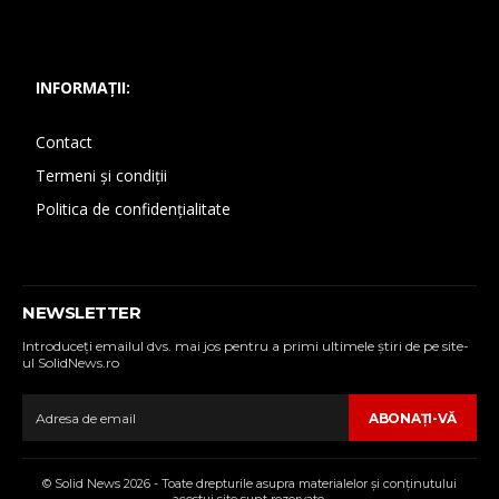
INFORMAȚII:
Contact
Termeni și condiții
Politica de confidențialitate
NEWSLETTER
Introduceţi emailul dvs. mai jos pentru a primi ultimele ştiri de pe site-
ul SolidNews.ro
ABONAŢI-VĂ
© Solid News 2026 - Toate drepturile asupra materialelor şi conţinutului