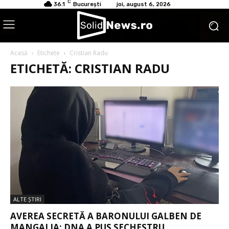
C
36.1
București
joi, august 6, 2026
Acasă
Etichete
Cristian Radu
ETICHETĂ: CRISTIAN RADU
ALTE ŞTIRI
AVEREA SECRETĂ A BARONULUI GALBEN DE
MANGALIA: DNA A PUS SECHESTRU...