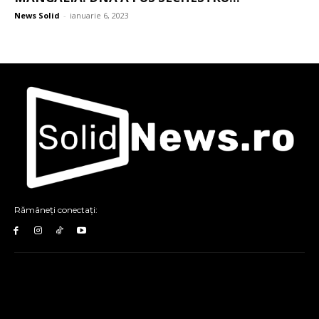
News Solid
-
ianuarie 6, 2023
Rămâneți conectați: