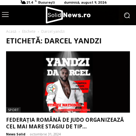
C
21.4
București
duminică, august 9, 2026
Acasă
Etichete
Darcel yandzi
ETICHETĂ: DARCEL YANDZI
SPORT
FEDERAȚIA ROMÂNĂ DE JUDO ORGANIZEAZĂ
CEL MAI MARE STAGIU DE TIP...
News Solid
-
octombrie 31, 2024