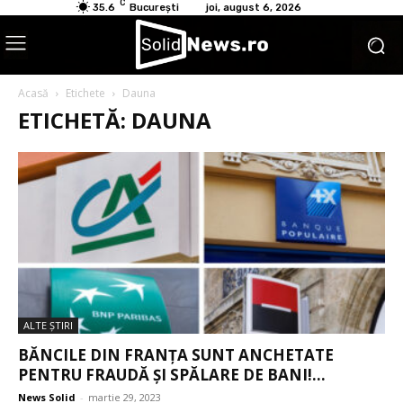
C
35.6
București
joi, august 6, 2026
Acasă
Etichete
Dauna
ETICHETĂ: DAUNA
ALTE ŞTIRI
BĂNCILE DIN FRANȚA SUNT ANCHETATE
PENTRU FRAUDĂ ȘI SPĂLARE DE BANI!...
News Solid
-
martie 29, 2023