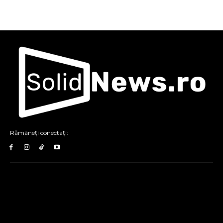
Rămâneți conectați: