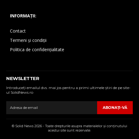
INFORMAȚII:
Contact
Termeni și condiții
Politica de confidențialitate
NEWSLETTER
Introduceţi emailul dvs. mai jos pentru a primi ultimele ştiri de pe site-
ul SolidNews.ro
ABONAŢI-VĂ
© Solid News 2026 - Toate drepturile asupra materialelor şi conţinutului
acestui site sunt rezervate.