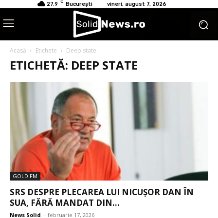
C
27.9
București
vineri, august 7, 2026
Acasă
Etichete
Deep state
ETICHETĂ: DEEP STATE
GOLD FM
SRS DESPRE PLECAREA LUI NICUȘOR DAN ÎN
SUA, FĂRĂ MANDAT DIN...
News Solid
-
februarie 17, 2026