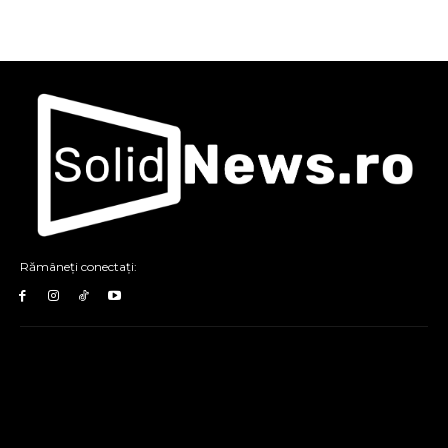
Rămâneți conectați: