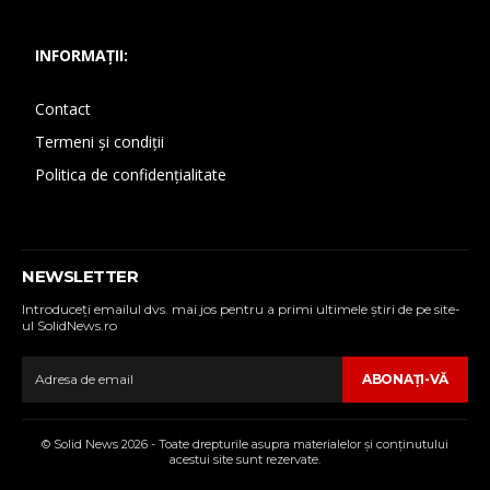
INFORMAȚII:
Contact
Termeni și condiții
Politica de confidențialitate
NEWSLETTER
Introduceţi emailul dvs. mai jos pentru a primi ultimele ştiri de pe site-
ul SolidNews.ro
ABONAŢI-VĂ
© Solid News 2026 - Toate drepturile asupra materialelor şi conţinutului
acestui site sunt rezervate.