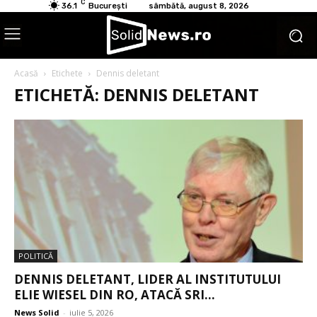
C
36.1
București
sâmbătă, august 8, 2026
Acasă
Etichete
Dennis deletant
ETICHETĂ: DENNIS DELETANT
POLITICĂ
DENNIS DELETANT, LIDER AL INSTITUTULUI
ELIE WIESEL DIN RO, ATACĂ SRI...
News Solid
-
iulie 5, 2026